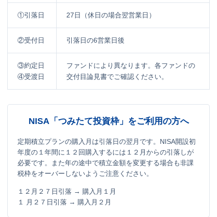
①引落日
27日（休日の場合翌営業日）
②受付日
引落日の6営業日後
③約定日
ファンドにより異なります。各ファンドの
④受渡日
交付目論見書でご確認ください。
NISA「つみたて投資枠」をご利用の方へ
定期積立プランの購入月は引落日の翌月です。NISA開設初
年度の１年間に１２回購入するには１２月からの引落しが
必要です。また年の途中で積立金額を変更する場合も非課
税枠をオーバーしないようご注意ください。
１２月２７日引落 → 購入月１月
１ 月２７日引落 → 購入月２月