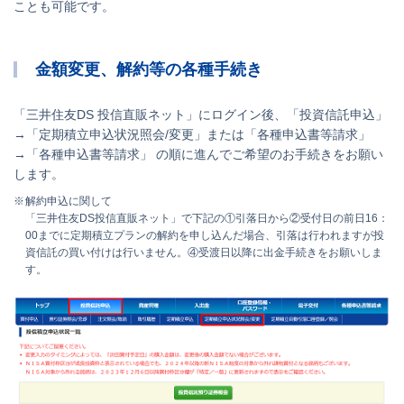
ことも可能です。
金額変更、解約等の各種手続き
「三井住友DS 投信直販ネット」にログイン後、「投資信託申込」
→「定期積立申込状況照会/変更」または「各種申込書等請求」
→「各種申込書等請求」 の順に進んでご希望のお手続きをお願い
します。
解約申込に関して
「三井住友DS投信直販ネット」で下記の①引落日から②受付日の前日16：
00までに定期積立プランの解約を申し込んだ場合、引落は行われますが投
資信託の買い付けは行いません。④受渡日以降に出金手続きをお願いしま
す。