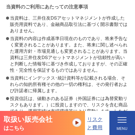
当資料のご利用にあたっての注意事項
当資料は、三井住友DSアセットマネジメントが作成した
販売用資料であり、金融商品取引法に基づく開示書類では
ありません。
当資料の内容は作成基準日現在のものであり、将来予告な
く変更されることがあります。また、将来に関し述べられ
た運用方針・市場見通しも変更されることがあります。当
資料は三井住友DSアセットマネジメントが信頼性が高い
と判断した情報等に基づき作成しておりますが、その正確
性・完全性を保証するものではありません。
当資料にインデックス･統計資料等が記載される場合、そ
れらの知的所有権その他の一切の権利は、その発行者およ
び許諾者に帰属します。
投資信託は、値動きのある証券（外国証券には為替変動リ
スクもあります。）に投資しますので、リスクを含む商品
であり、運用実績は市場環境等により変動します。したが
取扱い販売会社
って元本や利回りが保証されているものではありません。
リスク
投資信託は、預貯金や保険契約と異なり、預金保険・貯金
と費用
はこちら
MENU
保険・保険契約者保護機構の保護の対象ではありません。