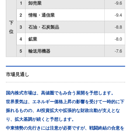
1
卸売業
-9.6
2
情報・通信業
-9.4
下
3
石油・石炭製品
-8.8
位
4
鉱業
-8.0
5
輸送用機器
-7.6
市場見通し
国内株式市場は、高値圏でもみ合う展開を予想します。
世界景気は、エネルギー価格上昇の影響を受けて一時的に下
振れるものの、AI投資拡大や拡張的な財政出動が支えとな
り、拡大基調が続くと予想します。
中東情勢の先行きには注意が必要ですが、戦闘終結の合意を