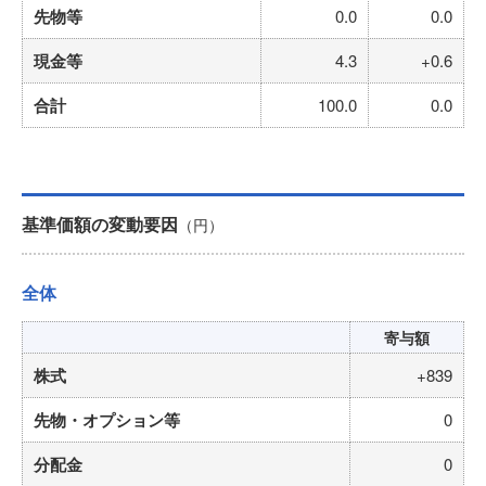
先物等
0.0
0.0
現金等
4.3
+0.6
合計
100.0
0.0
基準価額の変動要因
（円）
全体
寄与額
株式
+839
先物・オプション等
0
分配金
0