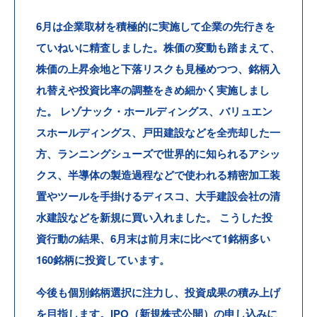
6月は企業取材を積極的に実施して企業の先行きを
ていねいに精査しました。株価の変動も踏まえて、
株価の上昇余地と下落リスクも見極めつつ、銘柄入
れ替えや投資比率の調整をきめ細かく実施しまし
た。
レゾナック・ホールディングス、バリュエン
スホールディングス、戸田建設などを全売却した一
方、ランニングシューズで世界的に知られるアシッ
クス、半導体の製造過程などで使われる精密加工装
置やツールを手掛けるディスコ、大手建設会社の清
水建設などを新規に買い入れました。
こうした投
資行動の結果、6月末は前月末に比べて1銘柄多い
160銘柄に投資しています。
今後も個別銘柄選択に注力し、投資成果の積み上げ
を目指します。IPO（新規株式公開）の申し込みに