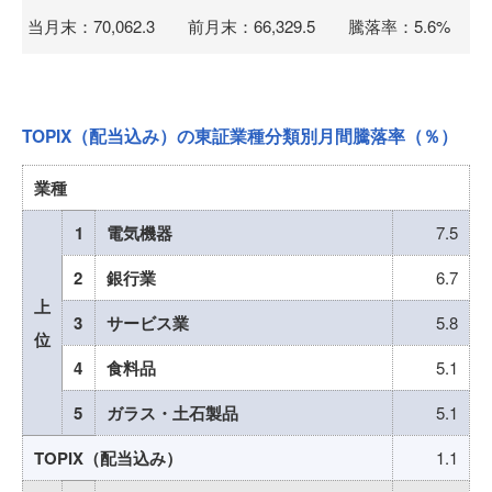
当月末：70,062.3 前月末：66,329.5 騰落率：5.6%
TOPIX（配当込み）の東証業種分類別月間騰落率（％）
業種
1
電気機器
7.5
2
銀行業
6.7
上
3
サービス業
5.8
位
4
食料品
5.1
5
ガラス・土石製品
5.1
TOPIX（配当込み）
1.1