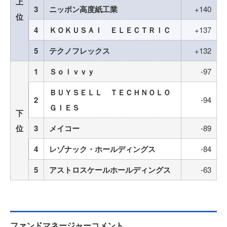
上
3
ニッポン高度紙工業
+140
位
4
ＫＯＫＵＳＡＩ ＥＬＥＣＴＲＩＣ
+137
5
テクノフレックス
+132
1
Ｓｏｌｖｖｙ
-97
ＢＵＹＳＥＬＬ ＴＥＣＨＮＯＬＯ
2
-94
ＧＩＥＳ
下
位
3
メイコー
-89
4
レゾナック・ホールディングス
-84
5
アストロスケールホールディングス
-63
ファンドマネージャーコメント